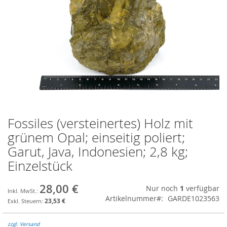
Fossiles (versteinertes) Holz mit
Zum
Anfang
grünem Opal; einseitig poliert;
der
Garut, Java, Indonesien; 2,8 kg;
Bildgalerie
springen
Einzelstück
28,00 €
Nur noch
1
verfügbar
Artikelnummer
GARDE1023563
23,53 €
zzgl. Versand