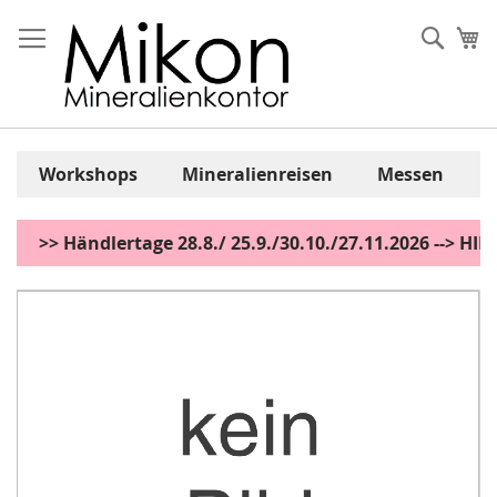
Zum
Inhalt
Sear
Me
springen
Workshops
Mineralienreisen
Messen
>> Händlertage 28.8./ 25.9./30.10./27.11.2026 --> H
Zum
Ende
der
Bildgalerie
springen