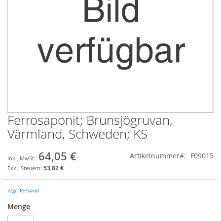
Ferrosaponit; Brunsjögruvan,
Zum
Anfang
Värmland, Schweden; KS
der
Bildgalerie
64,05 €
Artikelnummer
F09015
springen
53,82 €
zzgl. Versand
Menge