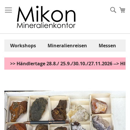
Zum
Inhalt
Sear
Me
springen
Workshops
Mineralienreisen
Messen
>> Händlertage 28.8./ 25.9./30.10./27.11.2026 --> H
Zum
Ende
der
Bildgalerie
springen