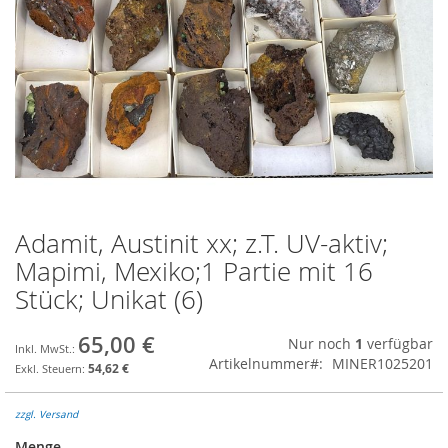
Adamit, Austinit xx; z.T. UV-aktiv;
Zum
Anfang
Mapimi, Mexiko;1 Partie mit 16
der
Stück; Unikat (6)
Bildgalerie
springen
65,00 €
Nur noch
1
verfügbar
Artikelnummer
MINER1025201
54,62 €
zzgl. Versand
Menge