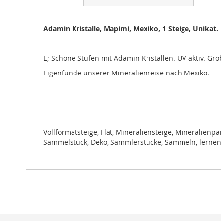
Bildgalerie
springen
Adamin Kristalle, Mapimi, Mexiko, 1 Steige, Unikat.
E; Schöne Stufen mit Adamin Kristallen. UV-aktiv. Grob
Eigenfunde unserer Mineralienreise nach Mexiko.
Vollformatsteige, Flat, Mineraliensteige, Mineralienpa
Sammelstück, Deko, Sammlerstücke, Sammeln, lernen, St