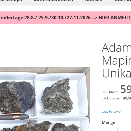
ndlertage 28.8./ 25.9./30.10./27.11.2026 --> HIER ANMEL
Adami
Mapim
Unika
59
49,5
zzgl. Versand
Menge