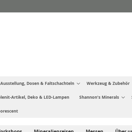
Ausstellung, Dosen & Faltschachteln
Werkzeug & Zubehör
Selenit-Artikel, Deko & LED-Lampen
Shannon's Minerals
uorescent
orkshops
Mineralienreisen
Messen
Über u