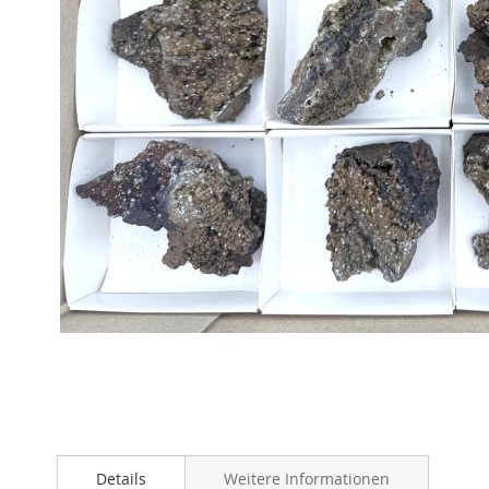
Zum
Anfang
Details
Weitere Informationen
der