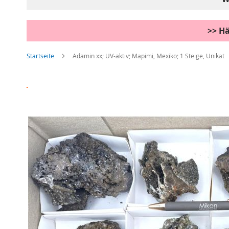
>> Hä
Startseite
Adamin xx; UV-aktiv; Mapimi, Mexiko; 1 Steige, Unikat
Zum
Ende
der
Bildgalerie
springen