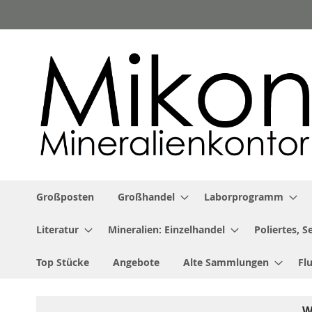
Zum
Inhalt
springen
Großposten
Großhandel
Laborprogramm
Literatur
Mineralien: Einzelhandel
Poliertes, 
Top Stücke
Angebote
Alte Sammlungen
Fl
W