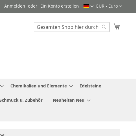
Sprache
Währung
Anmelden
Ein Konto erstellen
EUR - Euro
Mein W
Search
Search
Chemikalien und Elemente
Edelsteine
Schmuck u. Zubehör
Neuheiten Neu
ns