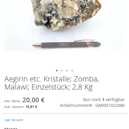
Aegirin etc. Kristalle; Zomba,
Zum
Anfang
Malawi; Einzelstück; 2,8 Kg
der
Bildgalerie
20,00 €
Nur noch
1
verfügbar
springen
Artikelnummer
GARDE1022486
16,81 €
zzgl. Versand