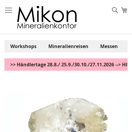
Zum
Inhalt
Sear
Me
springen
Workshops
Mineralienreisen
Messen
>> Händlertage 28.8./ 25.9./30.10./27.11.2026 --> H
Zum
Ende
der
Bildgalerie
springen