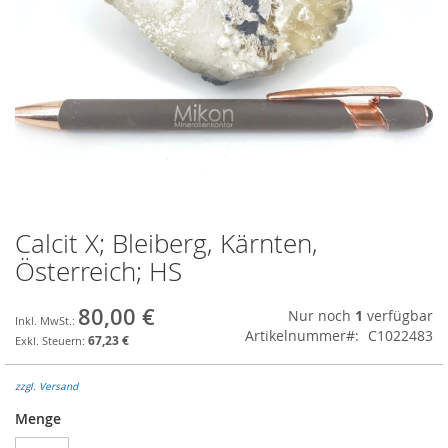
Calcit X; Bleiberg, Kärnten,
Zum
Anfang
Österreich; HS
der
Bildgalerie
80,00 €
Nur noch
1
verfügbar
springen
Artikelnummer
C1022483
67,23 €
zzgl. Versand
Menge