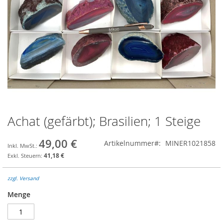
Achat (gefärbt); Brasilien; 1 Steige
Zum
Anfang
der
49,00 €
Artikelnummer
MINER1021858
Bildgalerie
41,18 €
springen
zzgl. Versand
Menge