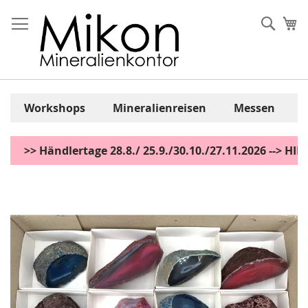
Zum
Inhalt
Sear
Me
springen
Workshops
Mineralienreisen
Messen
>> Händlertage 28.8./ 25.9./30.10./27.11.2026 --> H
Zum
Ende
der
Bildgalerie
springen