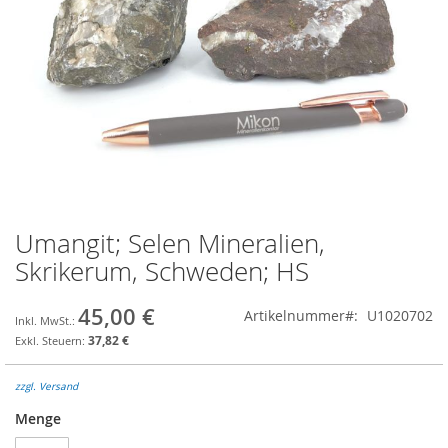
Umangit; Selen Mineralien,
Zum
Anfang
Skrikerum, Schweden; HS
der
Bildgalerie
45,00 €
Artikelnummer
U1020702
springen
37,82 €
zzgl. Versand
Menge