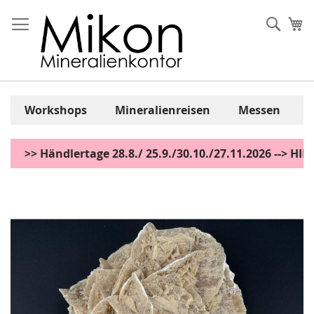
Zum
Inhalt
Sear
Me
springen
Workshops
Mineralienreisen
Messen
>> Händlertage 28.8./ 25.9./30.10./27.11.2026 --> H
Zum
Ende
der
Bildgalerie
springen