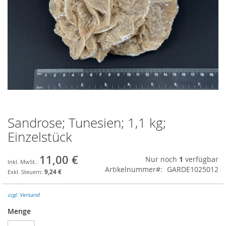
Sandrose; Tunesien; 1,1 kg;
Zum
Anfang
Einzelstück
der
Bildgalerie
11,00 €
Nur noch
1
verfügbar
springen
Artikelnummer
GARDE1025012
9,24 €
zzgl. Versand
Menge