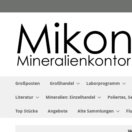
Zum
Inhalt
springen
Großposten
Großhandel
Laborprogramm
Literatur
Mineralien: Einzelhandel
Poliertes, 
Top Stücke
Angebote
Alte Sammlungen
Fl
W