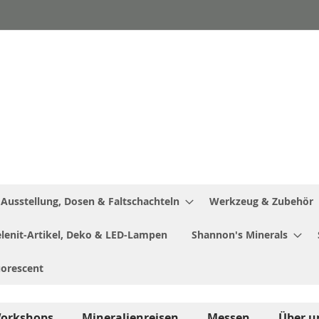
Ausstellung, Dosen & Faltschachteln
Werkzeug & Zubehör
Selenit-Artikel, Deko & LED-Lampen
Shannon's Minerals
uorescent
orkshops
Mineralienreisen
Messen
Über u