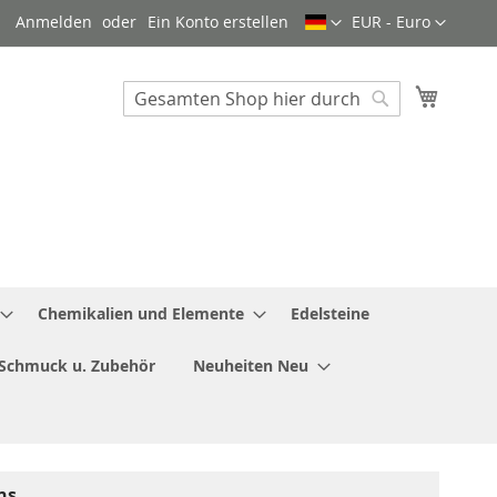
Sprache
Währung
Anmelden
Ein Konto erstellen
EUR - Euro
Mein W
Search
Search
Chemikalien und Elemente
Edelsteine
Schmuck u. Zubehör
Neuheiten Neu
ns