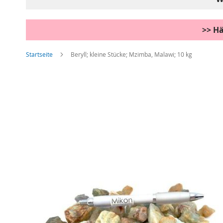
>> Hä
Startseite
Beryll; kleine Stücke; Mzimba, Malawi; 10 kg
Zum
Ende
der
Bildgalerie
springen