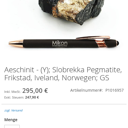
Aeschinit - (Y); Slobrekka Pegmatite,
Zum
Anfang
Frikstad, Iveland, Norwegen; GS
der
Bildgalerie
295,00 €
Artikelnummer
P1016957
springen
247,90 €
zzgl. Versand
Menge