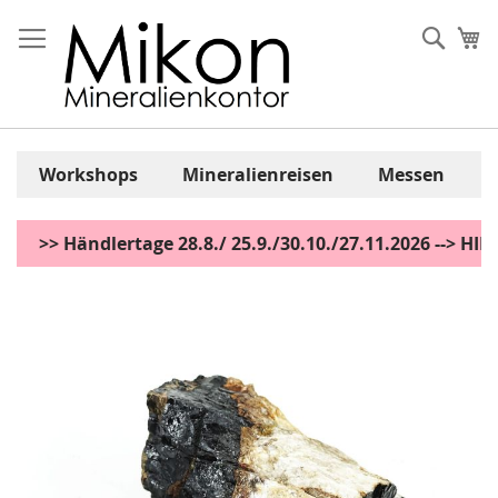
Zum
Inhalt
Sear
Me
springen
Workshops
Mineralienreisen
Messen
>> Händlertage 28.8./ 25.9./30.10./27.11.2026 --> H
Zum
Ende
der
Bildgalerie
springen