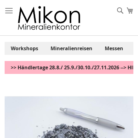
Zum
Inhalt
Sear
Me
springen
Workshops
Mineralienreisen
Messen
>> Händlertage 28.8./ 25.9./30.10./27.11.2026 --> H
Zum
Ende
der
Bildgalerie
springen