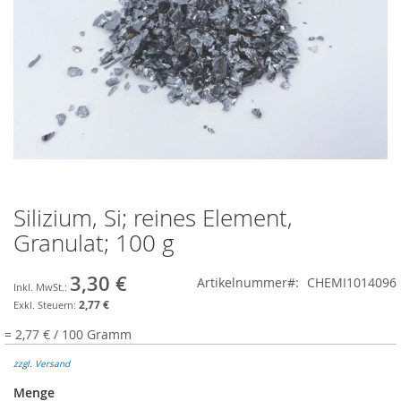
Silizium, Si; reines Element,
Zum
Anfang
Granulat; 100 g
der
Bildgalerie
3,30 €
Artikelnummer
CHEMI1014096
springen
2,77 €
= 2,77 € / 100 Gramm
zzgl. Versand
Menge