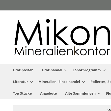
Zum
Inhalt
springen
Großposten
Großhandel
Laborprogramm
Literatur
Mineralien: Einzelhandel
Poliertes, 
Top Stücke
Angebote
Alte Sammlungen
Fl
W