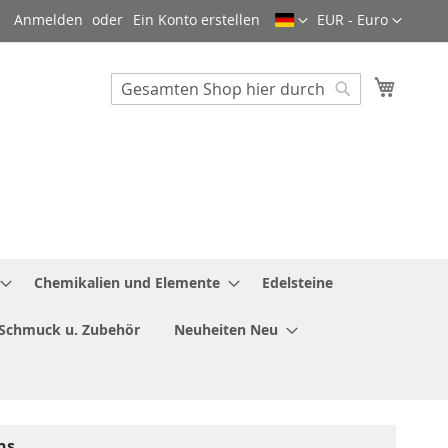
Sprache
Währung
Anmelden
Ein Konto erstellen
EUR - Euro
Mein W
Search
Search
Chemikalien und Elemente
Edelsteine
Schmuck u. Zubehör
Neuheiten Neu
ns