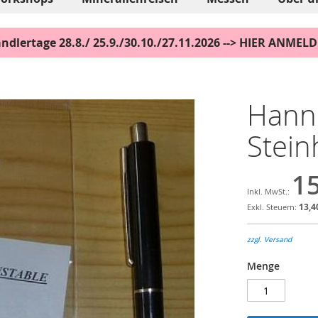
ndlertage 28.8./ 25.9./30.10./27.11.2026 --> HIER ANMEL
Hann
Stein
15
13,4
zzgl. Versand
Menge