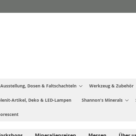
Ausstellung, Dosen & Faltschachteln
Werkzeug & Zubehör
Selenit-Artikel, Deko & LED-Lampen
Shannon's Minerals
uorescent
orkshops
Mineralienreisen
Messen
Über u