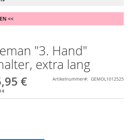
DEN <<
eman "3. Hand"
halter, extra lang
,95 €
Artikelnummer
GEMOL1012525
0 €