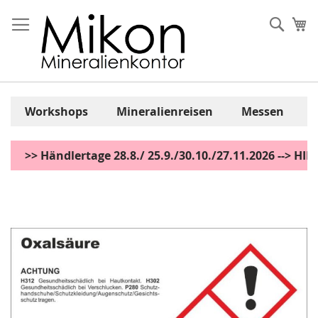
Zum
Inhalt
Sear
Me
springen
Workshops
Mineralienreisen
Messen
>> Händlertage 28.8./ 25.9./30.10./27.11.2026 --> H
Zum
Ende
der
Bildgalerie
springen