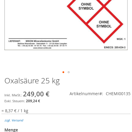
Oxalsäure 25 kg
Zum
Anfang
der
249,00 €
Artikelnummer
CHEMI00135
Bildgalerie
209,24 €
springen
= 8,37 € / 1 kg
zzgl. Versand
Menge