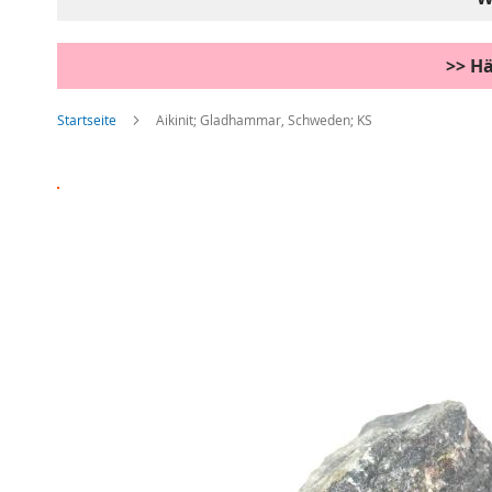
>> Hä
Startseite
Aikinit; Gladhammar, Schweden; KS
Zum
Ende
der
Bildgalerie
springen