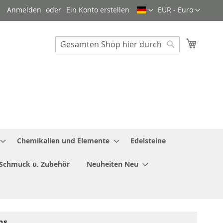
Sprache
Währung
Anmelden
Ein Konto erstellen
EUR - Euro
Mein W
Search
Search
Chemikalien und Elemente
Edelsteine
Schmuck u. Zubehör
Neuheiten Neu
ns