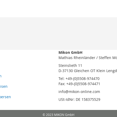
Mikon GmbH
Mathias Rheinländer / Steffen M
Steinslieth 11
D-37130 Gleichen OT Klein Leng
n
Tel: +49-(0)5508-974470
Fax: +49-(0)5508-974471
eisen
info@mikon-online.com
oersen
USt-IdNr: DE 158375529
© 2023 MIKON GmbH