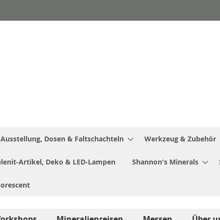
Ausstellung, Dosen & Faltschachteln
Werkzeug & Zubehör
Selenit-Artikel, Deko & LED-Lampen
Shannon's Minerals
uorescent
orkshops
Mineralienreisen
Messen
Über u