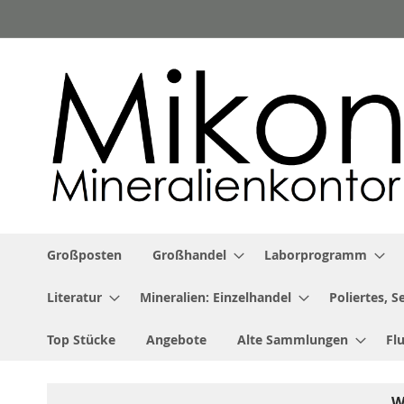
Zum
Inhalt
springen
Großposten
Großhandel
Laborprogramm
Literatur
Mineralien: Einzelhandel
Poliertes, 
Top Stücke
Angebote
Alte Sammlungen
Fl
W