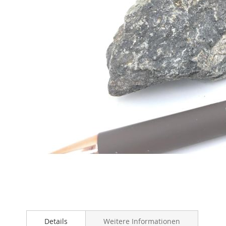
Zum
Anfang
Details
Weitere Informationen
der