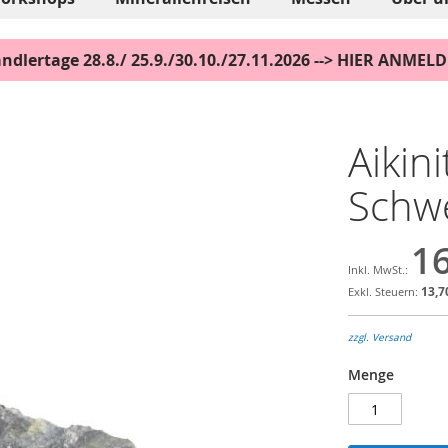
ndlertage 28.8./ 25.9./30.10./27.11.2026 --> HIER ANMEL
Aikin
Schw
16
13,7
zzgl. Versand
Menge