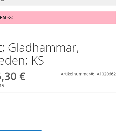
DEN <<
it; Gladhammar,
eden; KS
,30 €
Artikelnummer
A1020662
0 €